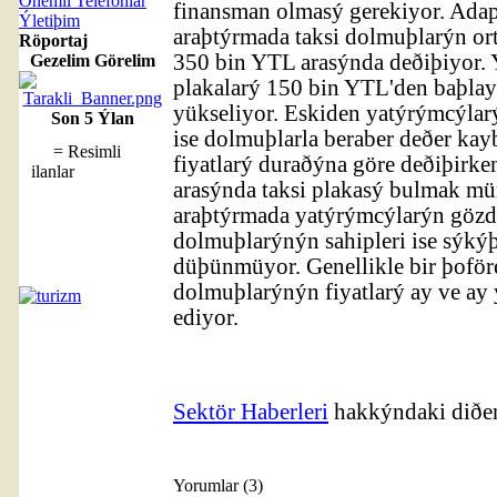
Önemli Telefonlar
finansman olmasý gerekiyor. Adap
Ýletiþim
araþtýrmada taksi dolmuþlarýn ort
Röportaj
350 bin YTL arasýnda deðiþiyor. 
Gezelim Görelim
plakalarý 150 bin YTL'den baþla
yükseliyor. Eskiden yatýrýmcýlarý
Son 5 Ýlan
ise dolmuþlarla beraber deðer kayb
= Resimli
fiyatlarý duraðýna göre deðiþirke
ilanlar
arasýnda taksi plakasý bulmak m
araþtýrmada yatýrýmcýlarýn gözde
dolmuþlarýnýn sahipleri ise sýk
düþünmüyor. Genellikle bir þoföre
dolmuþlarýnýn fiyatlarý ay ve a
ediyor.
Sektör Haberleri
hakkýndaki diðer
Yorumlar (3)