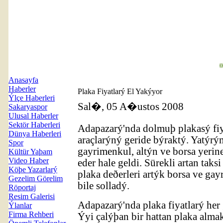
00:
Anasayfa
Haberler
Plaka Fiyatlarý El Yakýyor
Ýlçe Haberleri
Sal�, 05 A�ustos 2008
Sakaryaspor
Ulusal Haberler
Sektör Haberleri
Adapazarý'nda dolmuþ plakasý fiy
Dünya Haberleri
araçlarýný geride býraktý. Yatýrý
Spor
gayrimenkul, altýn ve borsa yerine
Kültür Yaþam
Video Haber
eder hale geldi. Sürekli artan taks
Köþe Yazarlarý
plaka deðerleri artýk borsa ve ga
Gezelim Görelim
bile solladý.
Röportaj
Resim Galerisi
Adapazarý'nda plaka fiyatlarý her
Ýlanlar
Firma Rehberi
Ýyi çalýþan bir hattan plaka almak