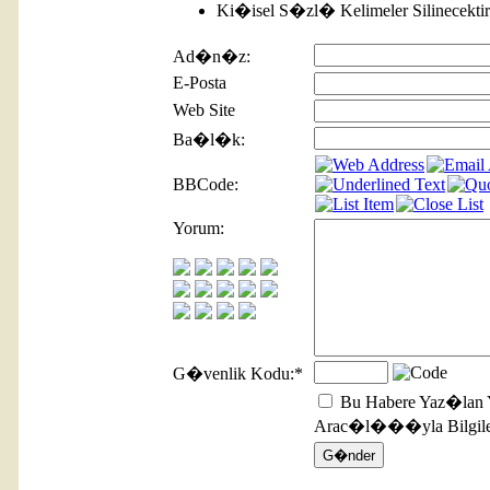
Ki�isel S�zl� Kelimeler Silinecektir
Ad�n�z:
E-Posta
Web Site
Ba�l�k:
BBCode:
Yorum:
G�venlik Kodu:
*
Bu Habere Yaz�lan 
Arac�l���yla Bilgilen