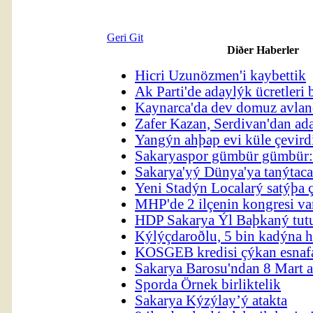
Geri Git
Diðer Haberler
Hicri Uzunözmen'i kaybettik
Ak Parti'de adaylýk ücretleri b
Kaynarca'da dev domuz avla
Zafer Kazan, Serdivan'dan ad
Yangýn ahþap evi küle çevird
Sakaryaspor gümbür gümbür:
Sakarya'yý Dünya'ya tanýtac
Yeni Stadýn Localarý satýþa 
MHP'de 2 ilçenin kongresi va
HDP Sakarya Ýl Baþkaný tut
Kýlýçdaroðlu, 5 bin kadýna hi
KOSGEB kredisi çýkan esnaf
Sakarya Barosu'ndan 8 Mart 
Sporda Örnek birliktelik
Sakarya Kýzýlay’ý atakta