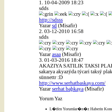
1.
10-04-2009 18:23
sdds
http://sdsss
Yazar
sd
(Misafir)
2.
03-12-2010 16:58
sdds
Yazar
asaa
(Misafir)
3.
01-03-2016 18:47
AKAZIYA SATILIK TAKSI PLA
sakarya akyazýda týcari taksý pla
sünnettr :D
http://www.serhatbaskaya.com/
Yazar
serhat baþkaya
(Misafir)
Yorum Yaz
L�tfen Yorumlar�n�z Haberin Konu