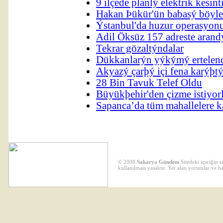
9 ilçede planlý elektrik kesint
Hakan Þükür'ün babasý böyle
Ýstanbul'da huzur operasyon
Adil Öksüz 157 adreste arand
Tekrar gözaltýndalar
Dükkanlarýn yýkýmý ertelen
Akyazý çarþý içi fena karýþtý
28 Bin Tavuk Telef Oldu
Büyükþehir'den çizme istiyor
Sapanca’da tüm mahallelere k
© 2008
Sakarya Gündem
Sitedeki içeriğin 
kullanılması yasaktır. Yer alan yorumlar ve h