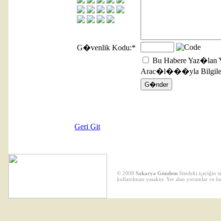
G�venlik Kodu:
*
Bu Habere Yaz�lan 
Arac�l���yla Bilgilen
Geri Git
© 2008
Sakarya Gündem
Sitedeki içeriğin 
kullanılması yasaktır. Yer alan yorumlar ve h