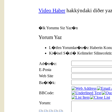
Video Haber
hakkýndaki diðer yaz
�lk Yorumu Siz Yaz�n
Yorum Yaz
L�tfen Yorumlar�n�z Haberin Konu
Ki�isel S�zl� Kelimeler Silinecektir
Ad�n�z:
E-Posta
Web Site
Ba�l�k:
BBCode:
Yorum: