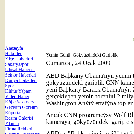
00
Anasayfa
Haberler
Yemin Günü, Gökyüzündeki Gariplik
Ýlçe Haberleri
Cumartesi, 24 Ocak 2009
Sakaryaspor
Ulusal Haberler
Sektör Haberleri
ABD Baþkaný Obama'nýn yemin tö
Dünya Haberleri
gökyüzündeki gariplik CNN kame
Spor
yeni Baþkaný Barack Obama'nýn 
Kültür Yaþam
gerçekleþen yemin törenini 2 mily
Video Haber
Köþe Yazarlarý
Washington Anýtý etrafýna toplana
Gezelim Görelim
Röportaj
Ancak CNN programcýsý Wolf Blit
Resim Galerisi
kameraya, gökyüzündeki garip cis
Ýlanlar
Firma Rehberi
ABD'de "Baþka kim izledi?" tartý