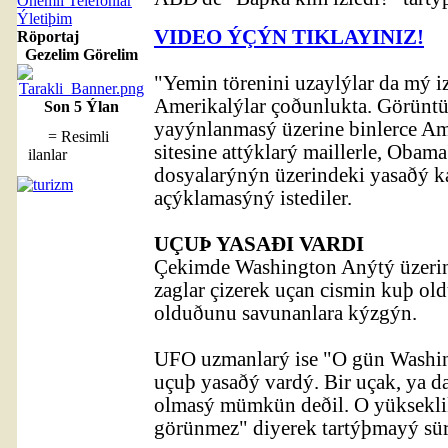
Önemli Telefonlar
Ýletiþim
VIDEO ÝÇÝN TIKLAYINIZ!
Röportaj
Gezelim Görelim
"Yemin törenini uzaylýlar da mý iz
Amerikalýlar çoðunlukta. Görüntül
Son 5 Ýlan
yayýnlanmasý üzerine binlerce Am
= Resimli
sitesine attýklarý maillerle, Obam
ilanlar
dosyalarýnýn üzerindeki yasaðý 
açýklamasýný istediler.
UÇUÞ YASAÐI VARDI
Çekimde Washington Anýtý üzerind
zaglar çizerek uçan cismin kuþ o
olduðunu savunanlara kýzgýn.
UFO uzmanlarý ise "O gün Washin
uçuþ yasaðý vardý. Bir uçak, ya d
olmasý mümkün deðil. O yükseklik
görünmez" diyerek tartýþmayý sür