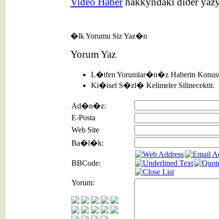
Video Haber
hakkýndaki diðer yazý
�lk Yorumu Siz Yaz�n
Yorum Yaz
L�tfen Yorumlar�n�z Haberin Konusu
Ki�isel S�zl� Kelimeler Silinecektir.
Ad�n�z:
E-Posta
Web Site
Ba�l�k:
BBCode:
Yorum: