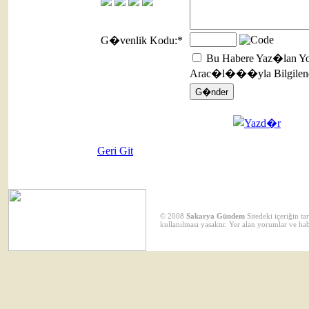
G�venlik Kodu:
*
Bu Habere Yaz�lan Yo
Arac�l���yla Bilgilend
Geri Git
© 2008
Sakarya Gündem
Sitedeki içeriğin t
kullanılması yasaktır. Yer alan yorumlar ve ha