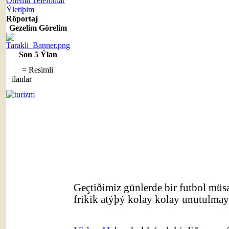
Önemli Telefonlar
Ýletiþim
Röportaj
Gezelim Görelim
Son 5 Ýlan
= Resimli
ilanlar
Geçtiðimiz günlerde bir futbol mü
frikik atýþý kolay kolay unutulmay