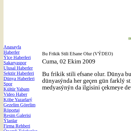
00:
Anasayfa
Haberler
Bu Frikik Stili Efsane Olur (VÝDEO)
Ýlçe Haberleri
Cuma, 02 Ekim 2009
Sakaryaspor
Ulusal Haberler
Sektör Haberleri
Bu frikik stili efsane olur. Dünya b
Dünya Haberleri
dünyasýnda her geçen gün farklý st
Spor
medyasýnýn da ilgisini çekmeye de
Kültür Yaþam
Video Haber
Köþe Yazarlarý
Gezelim Görelim
Röportaj
Resim Galerisi
Ýlanlar
Firma Rehberi