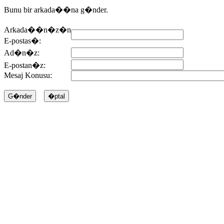
Bunu bir arkada��na g�nder.
Arkada��n�z�n
E-postas�:
Ad�n�z:
E-postan�z:
Mesaj Konusu: