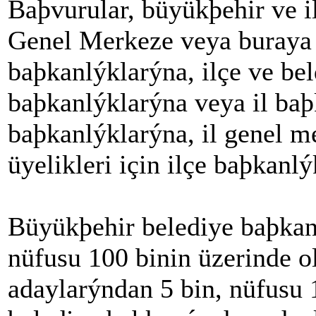
Baþvurular, büyükþehir ve i
Genel Merkeze veya buraya i
baþkanlýklarýna, ilçe ve bel
baþkanlýklarýna veya il baþ
baþkanlýklarýna, il genel me
üyelikleri için ilçe baþkanl
Büyükþehir belediye baþkan
nüfusu 100 binin üzerinde o
adaylarýndan 5 bin, nüfusu 1