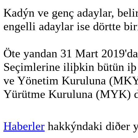
Kadýn ve genç adaylar, beli
engelli adaylar ise dörtte bi
Öte yandan 31 Mart 2019'da
Seçimlerine iliþkin bütün iþ
ve Yönetim Kuruluna (MKYK
Yürütme Kuruluna (MYK) de
Haberler
hakkýndaki diðer y