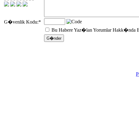
G�venlik Kodu:
*
Bu Habere Yaz�lan Yorumlar Hakk�nda E
P