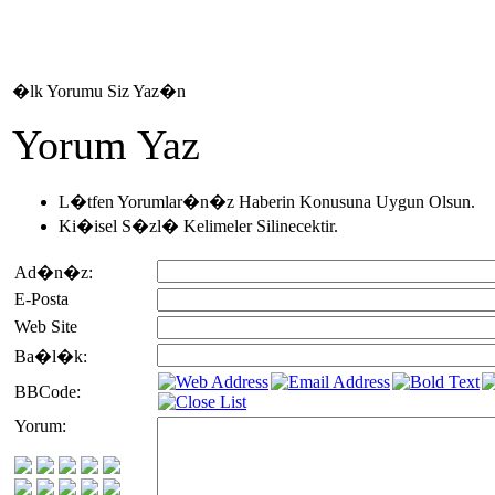
�lk Yorumu Siz Yaz�n
Yorum Yaz
L�tfen Yorumlar�n�z Haberin Konusuna Uygun Olsun.
Ki�isel S�zl� Kelimeler Silinecektir.
Ad�n�z:
E-Posta
Web Site
Ba�l�k:
BBCode:
Yorum: