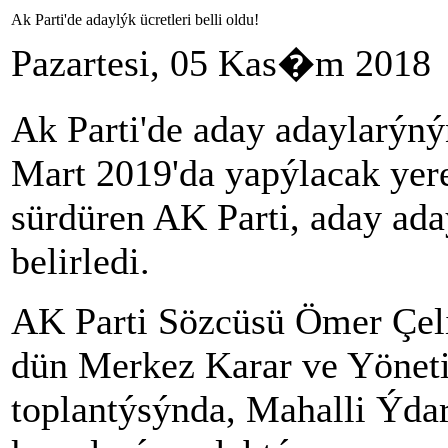
Ak Parti'de adaylýk ücretleri belli oldu!
Pazartesi, 05 Kas�m 2018
Ak Parti'de aday adaylarýnýn
Mart 2019'da yapýlacak yere
sürdüren AK Parti, aday ada
belirledi.
AK Parti Sözcüsü Ömer Çeli
dün Merkez Karar ve Yöne
toplantýsýnda, Mahalli Ýdar