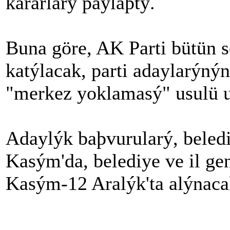
kararlarý paylaþtý.
Buna göre, AK Parti bütün 
katýlacak, parti adaylarýnýn
"merkez yoklamasý" usulü 
Adaylýk baþvurularý, beledi
Kasým'da, belediye ve il gen
Kasým-12 Aralýk'ta alýnaca