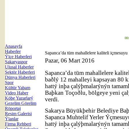
00:2
Anasayfa
Haberler
Sapanca’da tüm mahallelere kaliteli içmesuyu
Ýlçe Haberleri
Pazar, 06 Mart 2016
Sakaryaspor
Ulusal Haberler
Sektör Haberleri
Sapanca’da tüm mahallelere kalite
Dünya Haberleri
baðlý 12 mahalleyi kapsayan 80 k
Spor
hattý inþa çalýþmalarýnýn tama
Kültür Yaþam
Baþkan Toçoðlu, bölgeye yeni ça
Video Haber
Köþe Yazarlarý
verdi.
Gezelim Görelim
Röportaj
Sakarya Büyükþehir Belediye Baþ
Resim Galerisi
Sapanca Muhtelif Yerler Ýçmesuy
Ýlanlar
hattý inþa çalýþmalarýnýn tamam
Firma Rehberi