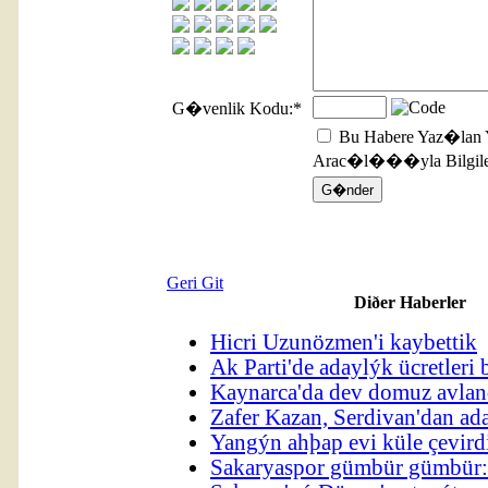
G�venlik Kodu:
*
Bu Habere Yaz�lan 
Arac�l���yla Bilgilen
Geri Git
Diðer Haberler
Hicri Uzunözmen'i kaybettik
Ak Parti'de adaylýk ücretleri b
Kaynarca'da dev domuz avla
Zafer Kazan, Serdivan'dan ad
Yangýn ahþap evi küle çevird
Sakaryaspor gümbür gümbür: