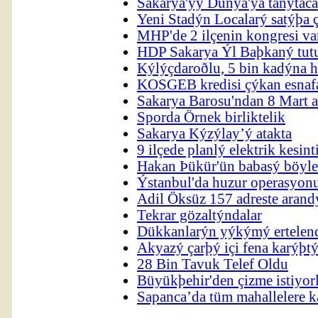
Sakarya'yý Dünya'ya tanýtac
Yeni Stadýn Localarý satýþa 
MHP'de 2 ilçenin kongresi va
HDP Sakarya Ýl Baþkaný tut
Kýlýçdaroðlu, 5 bin kadýna hi
KOSGEB kredisi çýkan esnaf
Sakarya Barosu'ndan 8 Mart 
Sporda Örnek birliktelik
Sakarya Kýzýlay’ý atakta
9 ilçede planlý elektrik kesint
Hakan Þükür'ün babasý böyle
Ýstanbul'da huzur operasyon
Adil Öksüz 157 adreste arand
Tekrar gözaltýndalar
Dükkanlarýn yýkýmý ertelen
Akyazý çarþý içi fena karýþtý
28 Bin Tavuk Telef Oldu
Büyükþehir'den çizme istiyor
Sapanca’da tüm mahallelere k