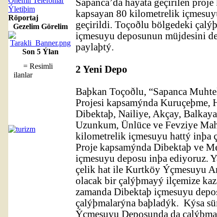
Önemli Telefonlar
Sapanca’da hayata geçirilen proj
Ýletiþim
kapsayan 80 kilometrelik içmesuy
Röportaj
geçirildi. Toçoðlu bölgedeki çal
Gezelim Görelim
içmesuyu deposunun müjdesini de 
paylaþtý.
Son 5 Ýlan
= Resimli
2 Yeni Depo
ilanlar
Baþkan Toçoðlu, “Sapanca Muhtel
Projesi kapsamýnda Kuruçeþme, H
Dibektaþ, Nailiye, Akçay, Balkay
Uzunkum, Ünlüce ve Fevziye Maha
kilometrelik içmesuyu hattý inþa
Proje kapsamýnda Dibektaþ ve M
içmesuyu deposu inþa ediyoruz. Y
çelik hat ile Kurtköy Ýçmesuyu Ar
olacak bir çalýþmayý ilçemize ka
zamanda Dibektaþ içmesuyu dep
çalýþmalarýna baþladýk. Kýsa sü
Ýçmesuyu Deposunda da çalýþmal