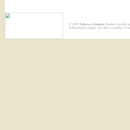
© 2008
Sakarya Gündem
Sitedeki içeriğin 
kullanılması yasaktır. Yer alan yorumlar ve h