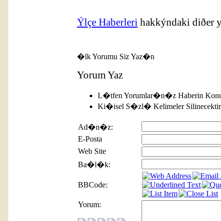
Ýlçe Haberleri
hakkýndaki diðer y
�lk Yorumu Siz Yaz�n
Yorum Yaz
L�tfen Yorumlar�n�z Haberin Konu
Ki�isel S�zl� Kelimeler Silinecektir
Ad�n�z:
E-Posta
Web Site
Ba�l�k:
BBCode:
Yorum: