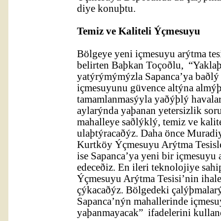
diye konuþtu.
Temiz ve Kaliteli Ýçmesuyu
Bölgeye yeni içmesuyu arýtma tesi
belirten Baþkan Toçoðlu, “Yakla
yatýrýmýmýzla Sapanca’ya baðlý ü
içmesuyunu güvence altýna almýþ
tamamlanmasýyla yaðýþlý havalar
aylarýnda yaþanan yetersizlik so
mahalleye saðlýklý, temiz ve kalit
ulaþtýracaðýz. Daha önce Muradi
Kurtköy Ýçmesuyu Arýtma Tesisler
ise Sapanca’ya yeni bir içmesuyu a
edeceðiz. En ileri teknolojiye sa
Ýçmesuyu Arýtma Tesisi’nin ihales
çýkacaðýz. Bölgedeki çalýþmala
Sapanca’nýn mahallerinde içmesu
yaþanmayacak” ifadelerini kullan