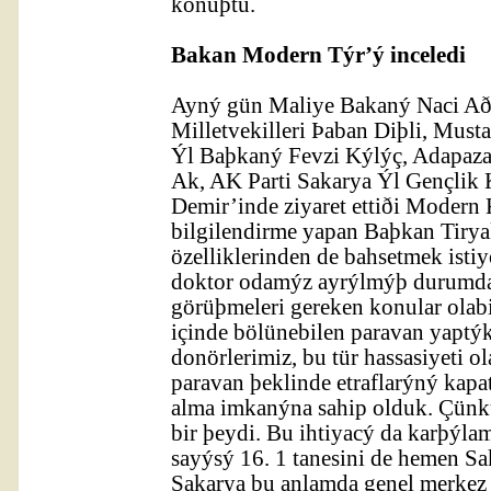
konuþtu.
Bakan Modern Týr’ý inceledi
Ayný gün Maliye Bakaný Naci Að
Milletvekilleri Þaban Diþli, Must
Ýl Baþkaný Fevzi Kýlýç, Adapaz
Ak, AK Parti Sakarya Ýl Gençlik
Demir’inde ziyaret ettiði Moder
bilgilendirme yapan Baþkan Tiry
özelliklerinden de bahsetmek ist
doktor odamýz ayrýlmýþ durumda,
görüþmeleri gereken konular olabil
içinde bölünebilen paravan yaptýk
donörlerimiz, bu tür hassasiyeti o
paravan þeklinde etraflarýný kapa
alma imkanýna sahip olduk. Çünkü 
bir þeydi. Bu ihtiyacý da karþýl
sayýsý 16. 1 tanesini de hemen Sa
Sakarya bu anlamda genel merkez 