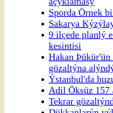
açýklamasý
Sporda Örnek bir
Sakarya Kýzýlay
9 ilçede planlý e
kesintisi
Hakan Þükür'ün 
gözaltýna alýnd
Ýstanbul'da huz
Adil Öksüz 157 
Tekrar gözaltýnd
Dükkanlarýn yý