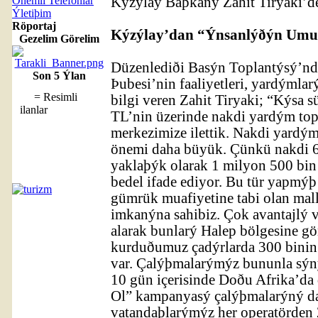
Önemli Telefonlar
Kýzýlay Baþkaný Zahit Tiryaki’de
Ýletiþim
Röportaj
Kýzýlay’dan “Ýnsanlýðýn Um
Gezelim Görelim
Düzenlediði Basýn Toplantýsý’n
Son 5 Ýlan
Þubesi’nin faaliyetleri, yardýmla
= Resimli
bilgi veren Zahit Tiryaki; “Kýsa s
ilanlar
TL’nin üzerinde nakdi yardým top
merkezimize ilettik. Nakdi yardým
önemi daha büyük. Çünkü nakdi 6
yaklaþýk olarak 1 milyon 500 bin 
bedel ifade ediyor. Bu tür yapm
gümrük muafiyetine tabi olan mall
imkanýna sahibiz. Çok avantajlý ve
alarak bunlarý Halep bölgesine g
kurduðumuz çadýrlarda 300 binin
var. Çalýþmalarýmýz bununla sýn
10 gün içerisinde Doðu Afrika’d
Ol” kampanyasý çalýþmalarýný da
vatandaþlarýmýz her operatörden 