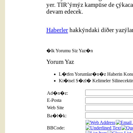
yer. TIR’ýmýz kampüse de çýkac
devam edecek.
Haberler
hakkýndaki diðer yazýla
�lk Yorumu Siz Yaz�n
Yorum Yaz
L�tfen Yorumlar�n�z Haberin Konu
Ki�isel S�zl� Kelimeler Silinecektir
Ad�n�z:
E-Posta
Web Site
Ba�l�k:
BBCode: