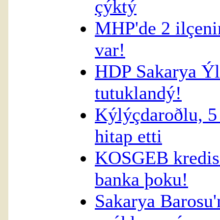
çýktý
MHP'de 2 ilçeni
var!
HDP Sakarya Ýl
tutuklandý!
Kýlýçdaroðlu, 5
hitap etti
KOSGEB kredisi
banka þoku!
Sakarya Barosu'