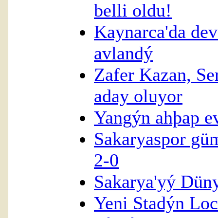
belli oldu!
Kaynarca'da de
avlandý
Zafer Kazan, Se
aday oluyor
Yangýn ahþap ev
Sakaryaspor gü
2-0
Sakarya'yý Düny
Yeni Stadýn Loc