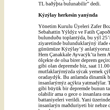
TL baðýþta bulunabilir” dedi.
Kýzýlay herkesin yanýnda
Yönetim Kurulu Üyeleri Zafer Bo
Sebahattin Yýldýz ve Fatih Çapoð
bulunduðu toplantýda, bu yýl 25’
ziyaretinde bulunduklarýný ifade
günümüze Kýzýlay’ý anlatýyoruz. 
Hem Çanakkale Ayvacýk’ta hem A
ölçekte de olsa birer deprem geçir
gibi olan depremde biz, saat 11.00
mutfaklarýmýzda sýcak yemek çý
oradaydýk. Bu anlamda dinamik bir
insanlarýmýz açýkta yatmadýlar.
gibi büyük bir depremde bunun 
olabilir ama o gece o insanlara or
battaniyeleri verildi. Yani üzerin
insanlarýn maðduriyeti bir nebze d