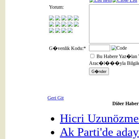
Yorum:
G�venlik Kodu:
*
Bu Habere Yaz�lan 
Arac�l���yla Bilgilen
Geri Git
Diðer Haber
Hicri Uzunözmen
Ak Parti'de aday