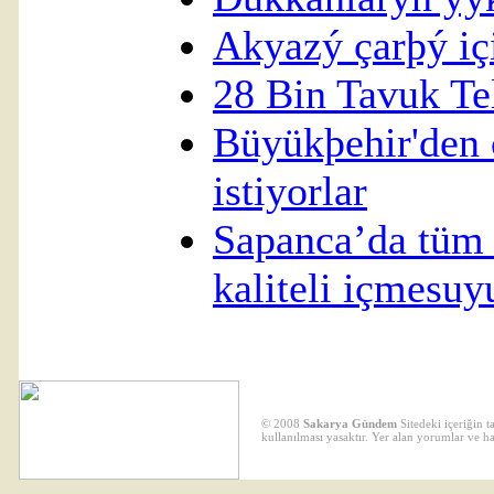
Akyazý çarþý içi
28 Bin Tavuk Te
Büyükþehir'den
istiyorlar
Sapanca’da tüm 
kaliteli içmesuy
© 2008
Sakarya Gündem
Sitedeki içeriğin 
kullanılması yasaktır. Yer alan yorumlar ve h