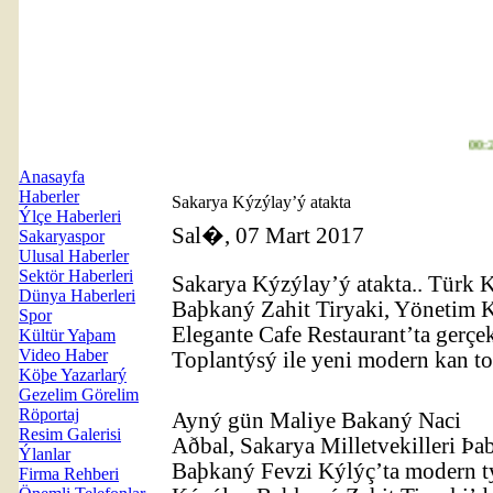
00:25
Hi
Anasayfa
Haberler
Sakarya Kýzýlay’ý atakta
Ýlçe Haberleri
Sal�, 07 Mart 2017
Sakaryaspor
Ulusal Haberler
Sektör Haberleri
Sakarya Kýzýlay’ý atakta.. Türk
Dünya Haberleri
Baþkaný Zahit Tiryaki, Yönetim K
Spor
Elegante Cafe Restaurant’ta gerçe
Kültür Yaþam
Video Haber
Toplantýsý ile yeni modern kan t
Köþe Yazarlarý
Gezelim Görelim
Röportaj
Ayný gün Maliye Bakaný Naci
Resim Galerisi
Aðbal, Sakarya Milletvekilleri Þab
Ýlanlar
Baþkaný Fevzi Kýlýç’ta modern tý
Firma Rehberi