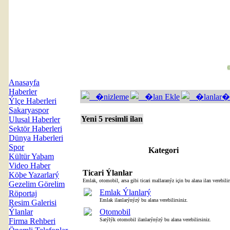
00
Anasayfa
Haberler
�nizleme
�lan Ekle
�lanlar
Ýlçe Haberleri
Sakaryaspor
Yeni 5 resimli ilan
Ulusal Haberler
Sektör Haberleri
Dünya Haberleri
Spor
Kategori
Kültür Yaþam
Video Haber
Ticari Ýlanlar
Köþe Yazarlarý
Emlak, otomobil, arsa gibi ticari mallaranýz için bu alana ilan verebilir
Gezelim Görelim
Emlak Ýlanlarý
Röportaj
Emlak ilanlarýnýzý bu alana verebilirsiniz.
Resim Galerisi
Ýlanlar
Otomobil
Firma Rehberi
Satýlýk otomobil ilanlarýnýzý bu alana verebilirsiniz.