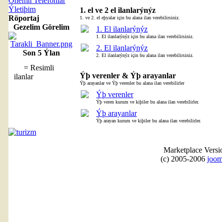
Önemli Telefonlar
Ýletiþim
1. el ve 2 el ilanlarýnýz
Röportaj
1. ve 2. el eþyalar için bu alana ilan verebilirsiniz.
Gezelim Görelim
1. El ilanlarýnýz
1. El ilanlarýnýz için bu alana ilan verebilirsiniz.
2. El ilanlarýnýz
Son 5 Ýlan
2. El ilanlarýnýz için bu alana ilan verebilirsiniz.
= Resimli
Ýþ verenler & Ýþ arayanlar
ilanlar
Ýþ arayanlar ve Ýþ verenler bu alana ilan verebilirler
Ýþ verenler
Ýþ veren kurum ve kiþiler bu alana ilan verebilirler.
Ýþ arayanlar
Ýþ arayan kurum ve kiþiler bu alana ilan verebilirler.
Marketplace Versi
(c) 2005-2006
joom